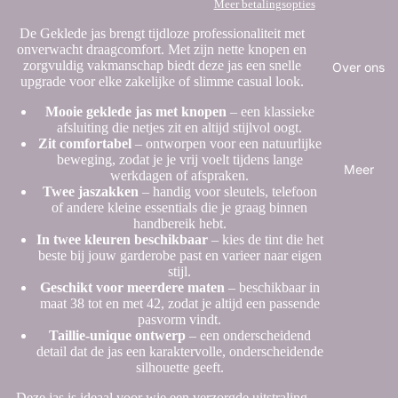
Meer betalingsopties
De Geklede jas brengt tijdloze professionaliteit met
onverwacht draagcomfort. Met zijn nette knopen en
zorgvuldig vakmanschap biedt deze jas een snelle
Over ons
upgrade voor elke zakelijke of slimme casual look.
Mooie geklede jas met knopen
– een klassieke
afsluiting die netjes zit en altijd stijlvol oogt.
Zit comfortabel
– ontworpen voor een natuurlijke
beweging, zodat je je vrij voelt tijdens lange
Meer
werkdagen of afspraken.
Twee jaszakken
– handig voor sleutels, telefoon
of andere kleine essentials die je graag binnen
handbereik hebt.
In twee kleuren beschikbaar
– kies de tint die het
beste bij jouw garderobe past en varieer naar eigen
stijl.
Geschikt voor meerdere maten
– beschikbaar in
maat 38 tot en met 42, zodat je altijd een passende
pasvorm vindt.
Taillie-unique ontwerp
– een onderscheidend
detail dat de jas een karaktervolle, onderscheidende
silhouette geeft.
Deze jas is ideaal voor wie een verzorgde uitstraling