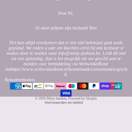
Post NL
Al onze prijzen zijn inclusief Btw
Het kan altijd voorkomen dat er iets niet helemaal gaat zoals
gepland. We raden u aan om klachten eerst bij ons kenbaar te
Privacybeleid
maken door te mailen naar info@misty-fashion.be. Leidt dit niet
tot een oplossing, dan is het mogelijk om uw geschil aan te
Terugbetalingsbeleid
melden voor bemiddeling via WebwinkelKeur
Contactgegevens
via
https://www.webwinkelkeur.nl/kennisbank/consumenten/gesch
il.
Algemene voorwaarden
Betaalmethoden
Wettelijke kennisgeving
Verzendbeleid
© 2026
Misty-fashion
, Powered by Shopify
Voorwaarden en beleid