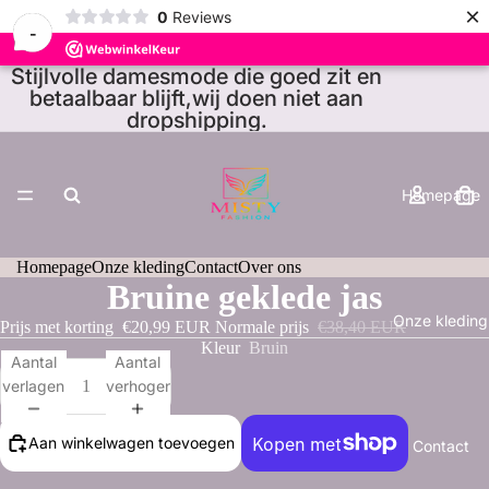
×
0
Reviews
-
Stijlvolle damesmode die goed zit en
betaalbaar blijft,wij doen niet aan
dropshipping.
Homepage
Homepage
Onze kleding
Contact
Over ons
Bruine geklede jas
Onze kleding
Prijs met korting
€20,99 EUR
Normale prijs
€38,40 EUR
Kleur
Bruin
Aantal
Aantal
verlagen
verhogen
Aan winkelwagen toevoegen
Contact