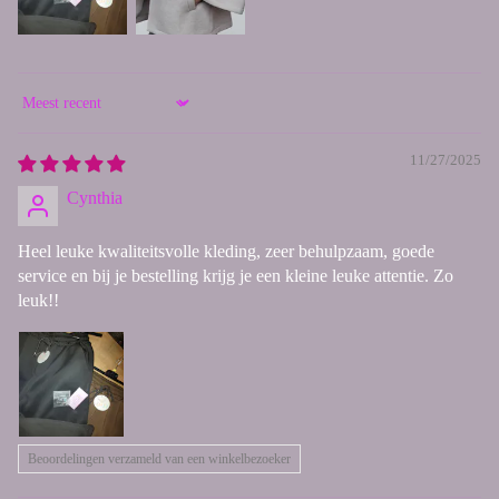
Sort by
11/27/2025
Cynthia
Heel leuke kwaliteitsvolle kleding, zeer behulpzaam, goede
service en bij je bestelling krijg je een kleine leuke attentie. Zo
leuk!!
Beoordelingen verzameld van een winkelbezoeker